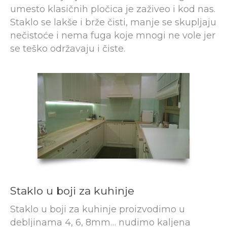
umesto klasičnih pločica je zaživeo i kod nas.
Staklo se lakše i brže čisti, manje se skupljaju
nečistoće i nema fuga koje mnogi ne vole jer
se teško održavaju i čiste.
Staklo u boji za kuhinje
Staklo u boji za kuhinje proizvodimo u
debljinama 4, 6, 8mm… nudimo kaljena