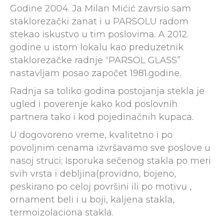
Godine 2004. Ja Milan Mićić zavrsio sam
staklorezački zanat i u PARSOLU radom
stekao iskustvo u tim poslovima. A 2012.
godine u istom lokalu kao preduzetnik
staklorezačke radnje “PARSOL GLASS”
nastavljam posao započet 1981.godine.
Radnja sa toliko godina postojanja stekla je
ugled i poverenje kako kod poslovnih
partnera tako i kod pojedinačnih kupaca.
U dogovoreno vreme, kvalitetno i po
povoljnim cenama izvršavamo sve poslove u
nasoj struci; Isporuka sečenog stakla po meri
svih vrsta i debljina(providno, bojeno,
peskirano po celoj površini ili po motivu ,
ornament beli i u boji, kaljena stakla,
termoizolaciona stakla.