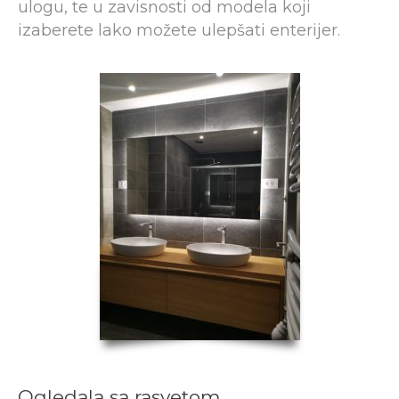
ulogu, te u zavisnosti od modela koji
izaberete lako možete ulepšati enterijer.
Ogledala sa rasvetom