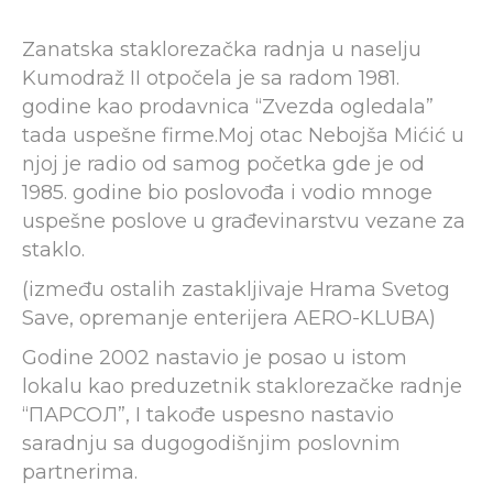
Zanatska staklorezačka radnja u naselju
Kumodraž II otpočela je sa radom 1981.
godine kao prodavnica “Zvezda ogledala”
tada uspešne firme.Moj otac Nebojša Mićić u
njoj je radio od samog početka gde je od
1985. godine bio poslovođa i vodio mnoge
uspešne poslove u građevinarstvu vezane za
staklo.
(između ostalih zastakljivaje Hrama Svetog
Save, opremanje enterijera AERO-KLUBA)
Godine 2002 nastavio je posao u istom
lokalu kao preduzetnik staklorezačke radnje
“ПАРСОЛ”, I takođe uspesno nastavio
saradnju sa dugogodišnjim poslovnim
partnerima.