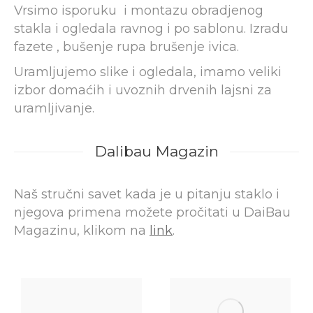
Vrsimo isporuku i montazu obradjenog
stakla i ogledala ravnog i po sablonu. Izradu
fazete , bušenje rupa brušenje ivica.
Uramljujemo slike i ogledala, imamo veliki
izbor domaćih i uvoznih drvenih lajsni za
uramljivanje.
Dalibau Magazin
Naš stručni savet kada je u pitanju staklo i
njegova primena možete pročitati u DaiBau
Magazinu, klikom na
link
.